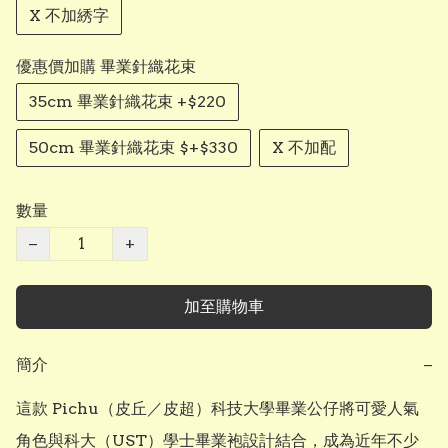
X 不加綉字
優惠價加購 畢業針織花束
35cm 畢業針織花束 +$220
50cm 畢業針織花束 $+$330
X 不加配
數量
−
+
加至購物車
簡介
−
這款 Pichu（皮丘／皮超）科技大學畢業公仔將可愛人氣
角色與科大（UST）學士畢業袍設計結合，成為近年不少