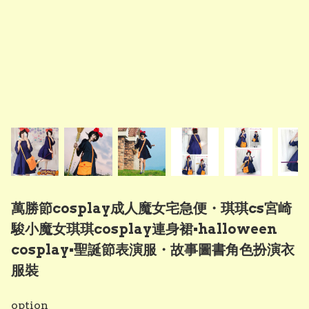
萬勝節cosplay成人魔女宅急便・琪琪cs宮崎
駿小魔女琪琪cosplay連身裙▪︎halloween
cosplay▪︎聖誕節表演服・故事圖書角色扮演衣
服裝
option