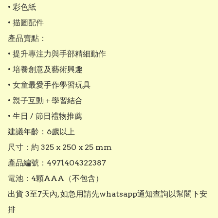
• 彩色紙

• 描圖配件

產品賣點：

• 提升專注力與手部精細動作

• 培養創意及藝術興趣

• 女童最愛手作學習玩具

• 親子互動＋學習結合

• 生日 / 節日禮物推薦

建議年齡：6歲以上

尺寸：約 325 x 250 x 25 mm

產品編號：4971404322387

電池：4顆AAA（不包含）

出貨 3至7天內, 如急用請先whatsapp通知查詢以幫閣下安
排
