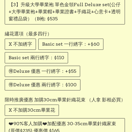
【3】升級大學畢業袍 單色金領Full Deluxe set(公仔
+大學畢業袍+畢業帽+畢業證書+手織花+心意卡+透明
窗禮品袋）（B袍: $535
繡花選項（最多四行）
X 不加綉字
Basic set 一行綉字：+$60
Basic set 兩行綉字：$110
🉐Deluxe 優惠 一行綉字：+$55
🉐Deluxe 優惠 兩行綉字：$100
限時推廣優惠 加購30cm畢業針織花束 （人拿 影相必買）
X 不加購30cm畢業花
❤️90%客人加購❤️加配優惠 30-35cm畢業針織家束
(原價$235) 優惠價 $165