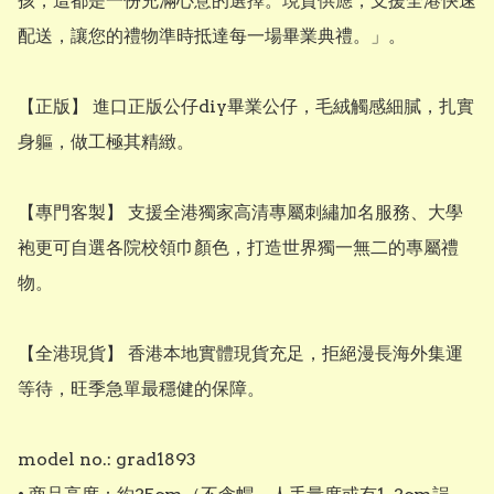
孩，這都是一份充滿心意的選擇。現貨供應，支援全港快速
配送，讓您的禮物準時抵達每一場畢業典禮。」。

​【正版】 進口正版公仔diy畢業公仔，毛絨觸感細膩，扎實
身軀，做工極其精緻。

​【專門客製】 支援全港獨家高清專屬刺繡加名服務、大學
袍更可自選各院校領巾顏色，打造世界獨一無二的專屬禮
物。

​【全港現貨】 香港本地實體現貨充足，拒絕漫長海外集運
等待，旺季急單最穩健的保障。

model no.: grad1893
