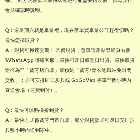
確。  部分院校款式或特殊配色可能需要補差價，實際安排
會於確認時說明。

​Q：這星期六就是畢業禮，現在落單買畢業公仔趕得切嗎？
最快怎樣取貨？

A：現貨可極速交期！ 常備現貨，急單請即點擊網頁右側 
WhatsApp 聯絡客服，最快可即日或翌日出貨。最快取貨
途徑為**「葵芳店自取」或預約「葵芳/青衣地鐵站免出閘
交收」；亦可安排即日步兵或 GoGoVan 專車**數小時內
直送會場（運費到付）。  

Q：最快可以點樣拎到貨？

A：最快方式係葵芳門市自取，部分現貨款式可即日安排步
兵數小時內送到家中。
