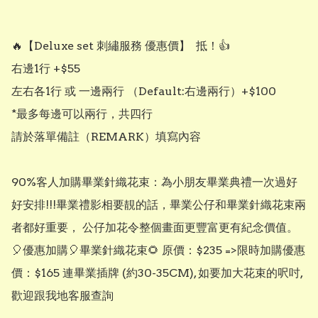
🔥【Deluxe set 刺繡服務 優惠價】  抵！👍

右邊1行 +$55

左右各1行 或 一邊兩行 （Default:右邊兩行）+$100

*最多每邊可以兩行，共四行

請於落單備註（REMARK）填寫內容

90%客人加購畢業針織花束：為小朋友畢業典禮一次過好
好安排!!!畢業禮影相要靚的話，畢業公仔和畢業針織花束兩
者都好重要， 公仔加花令整個畫面更豐富更有紀念價值。

🎈優惠加購🎈畢業針織花束🌻 原價：$235 =>限時加購優惠
價：$165 連畢業插牌 (約30-35CM), 如要加大花束的呎吋, 
歡迎跟我地客服查詢
