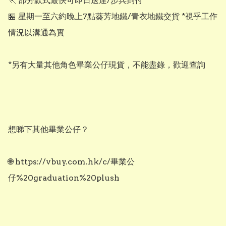
🏃 部分款式最快可即日送達/步兵到付

🏪 星期一至六約晚上7點葵芳地鐵/青衣地鐵交貨 *視乎工作
情況以溝通為實

*另有大量其他角色畢業公仔現貨，不能盡錄，歡迎查詢

想睇下其他畢業公仔？

🌐 https://vbuy.com.hk/c/畢業公
仔%20graduation%20plush
