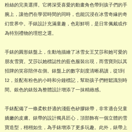
粉絲的完美選擇。它將深受喜愛的動畫角色帶到孩子們的手
腕上，讓他們在學習時間的同時，也能沉浸在冰雪奇緣的奇
幻世界中。手錶設計充滿童趣，色彩鮮明，是日常佩戴或作
為特別禮物的理想之選。

手錶的圓形錶盤上，生動地描繪了冰雪女王艾莎和她可愛的
朋友雪寶。艾莎以她標誌性的藍色服裝出現，而雪寶則以其
招牌的笑容陪伴在側。錶盤上的數字刻度清晰易讀，從1到
12，並配有粉色的小時和分鐘標記，幫助孩子們輕鬆識別時
間。銀色的錶殼為整體設計增添了一抹精緻感。

手錶配備了一條柔軟舒適的淺藍色矽膠錶帶，非常適合兒童
嬌嫩的皮膚。錶帶的設計獨具匠心，頂部飾有一個立體的雪
寶造型，栩栩如生，為手錶增添了更多玩趣。此外，錶帶上