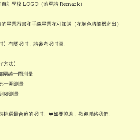
印自訂學校 LOGO（落單請 Remark）

手持的畢業證書和手織畢業花可加購（花顏色將隨機寄出）

吋】有關呎吋，請參考呎吋圖。

仔方法】

頸部圍繞一圈測量

胸部一圈測量

部到腳測量

表挑選最合適的呎吋。❤️如要協助，歡迎聯絡我們。
