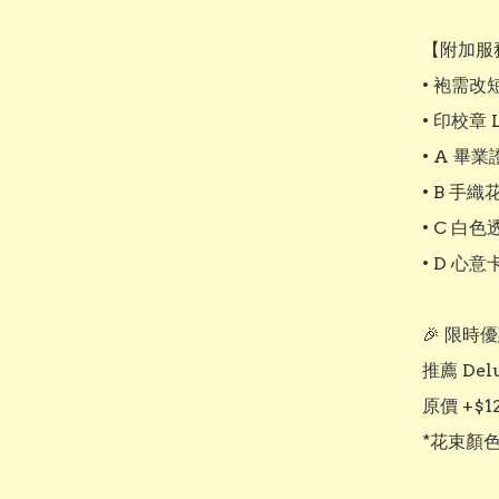
【附加服務
• 袍需改短 
• 印校章 L
• A 畢業
• B 手織
• C 白色
• D 心意
🎉 限時優惠
推薦 Del
原價 +$1
*花束顏