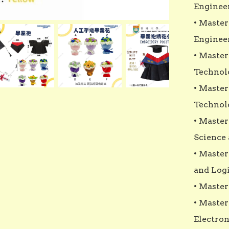
Engineer
• Master
Engineer
• Master
Technolo
• Master
Technolo
• Master
Science 
• Master
and Log
• Master
• Master
Electron