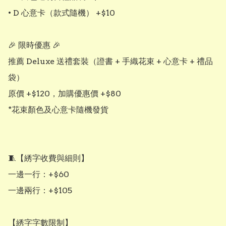
• D 心意卡（款式隨機） +$10

🎉 限時優惠 🎉

推薦 Deluxe 送禮套裝（證書 + 手織花束 + 心意卡 + 禮品
袋）

原價 +$120，加購優惠價 +$80

*花束顏色及心意卡隨機發貨

🧵【綉字收費與細則】

一邊一行：+$60

一邊兩行：+$105

【綉字字數限制】
