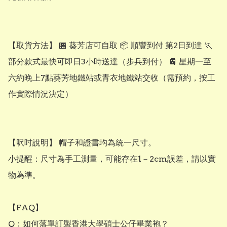
【取貨方法】 🏪 葵芳店可自取 📦 順豐到付 第2日到達 🏃 
部分款式最快可即日3小時送達（步兵到付） 🚈 星期一至
六約晚上7點葵芳地鐵站或青衣地鐵站交收（需預約，按工
作實際情況決定）

【呎吋說明】 帽子和證書均為統一尺寸。

小提醒：尺寸為手工測量，可能存在1－2cm誤差，請以實
物為準。

【FAQ】

Q：如何落單訂製香港大學碩士公仔畢業袍？
