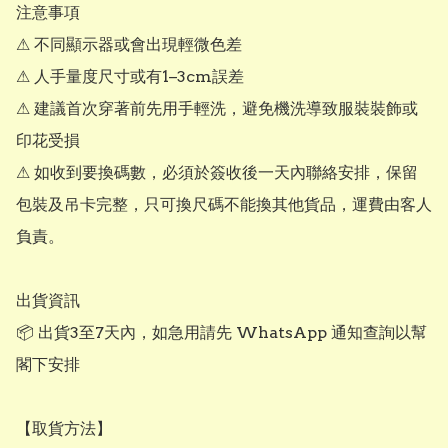
注意事項

⚠ 不同顯示器或會出現輕微色差

⚠ 人手量度尺寸或有1–3cm誤差

⚠ 建議首次穿著前先用手輕洗，避免機洗導致服裝裝飾或
印花受損

⚠ 如收到要換碼數，必須於簽收後一天內聯絡安排，保留
包裝及吊卡完整，只可換尺碼不能換其他貨品，運費由客人
負責。

出貨資訊

📦 出貨3至7天內，如急用請先 WhatsApp 通知查詢以幫
閣下安排

【取貨方法】
