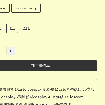
rio
Green Luigi
L
XL
2XL
+
加至購物車
−
服衫 Mario cosplay套裝▪︎扮Mario衫▪︎扮Mario衣服
gi cosplay ▪︎環球影城cosplay▪︎Luigi衫Halloween 
y▪︎萬勝節服裝▪︎聖誕派對xmas party扮野衣服
