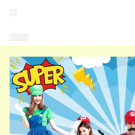
商品
兒童玩具禮品
兒童角色服 表演服
畢業禮品
正
送貨方式
Frozen 主題生日派對用品,服裝,禮物
優獸大都會（