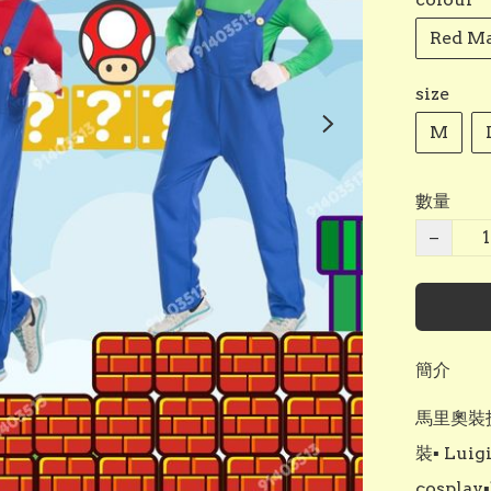
Red Ma
size
M
數量
−
簡介
馬里奧裝扮衣
裝▪︎ Lui
cospla