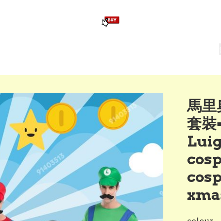
版畢業公仔
訂造公仔用畢業袍
生日派對佈置,服裝,禮物專區
Zootopia）主題生日派對用品
爆旋陀螺 Beyblade及配件
馬里奧
套裝▪
Luig
cosp
cos
xma
colour