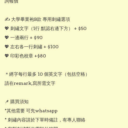
詢報價

✍️ 大學畢業袍B款 專用刺繡選項 

💖 刺繡文字（1行 默認右邊下方） + $50

💖 一邊兩行 + $90

💖 左右各一行刺繡 + $100

💖 印彩色校章 +$80

＊綉字每行最多 10 個英文字（包括空格）

請在remark,寫所需文字

📌 購買須知

*其他需要 可先whatsapp

* 刺繡內容請於下單時備註，有專人聯絡
