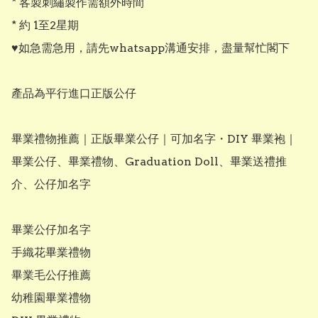
* 客製刺繡製作需額外時間

* 約 1至2星期

♥️如急需急用，請先whatsapp溝通安排，盡量幫忙閣下

產品為平行進口正版公仔

畢業禮物推薦｜正版畢業公仔｜可加名字・DIY 畢業袍｜
畢業公仔、畢業禮物、Graduation Doll、畢業送禮推
介、公仔加名字

畢業公仔加名字

手織花畢業禮物

畢業毛公仔推薦

幼稚園畢業禮物
