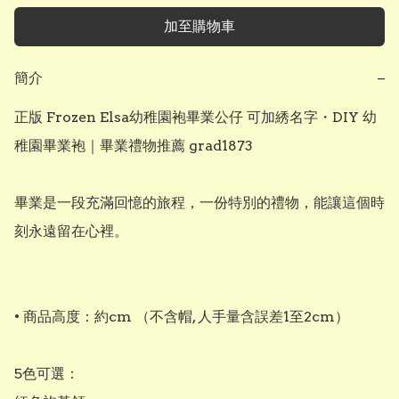
加至購物車
簡介
−
正版 Frozen Elsa幼稚園袍畢業公仔 可加綉名字・DIY 幼
稚園畢業袍｜畢業禮物推薦 grad1873

畢業是一段充滿回憶的旅程，一份特別的禮物，能讓這個時
刻永遠留在心裡。

• 商品高度：約cm （不含帽, 人手量含誤差1至2cm）

5色可選：
