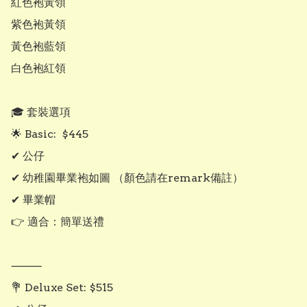
紅色袍黃領

紫色袍黃領

黃色袍藍領

白色袍紅領

🎓 套裝選項

🌟 Basic:  $445

✔ 公仔

✔ 幼稚園畢業袍如圖 （顏色請在remark備註）

✔ 畢業帽

👉 適合：簡單送禮

⸻

💐 Deluxe Set: $515
