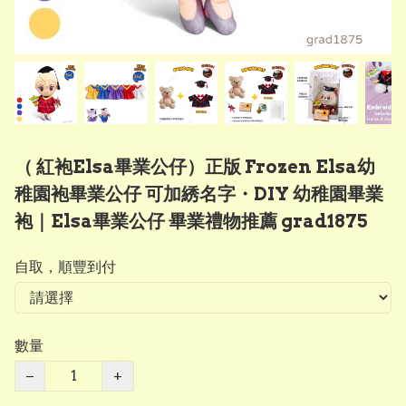
（ 紅袍Elsa畢業公仔）正版 Frozen Elsa幼
稚園袍畢業公仔 可加綉名字・DIY 幼稚園畢業
袍｜Elsa畢業公仔 畢業禮物推薦 grad1875
自取，順豐到付
數量
−
+