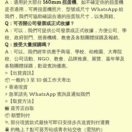
A：適用於大部分
160mm 扭蛋機
。如不確定你的扭蛋機
是否適用，可將扭蛋機照片、型號或尺寸 WhatsApp 給
我們，我們可協助確認合適的扭蛋殼尺寸，以免買錯。
Q：可否開公司發票或正式收據？
A：可以，我們可提供公司發票或正式收據，方便公司、學
校、政府部門、慈善機構、教會及各類團體採購及報銷。
Q：接受大量採購嗎？
A：可以。我們經常供應予商場、學校、幼稚園、大專院
校、公司活動、NGO、教會、品牌推廣、展覽、嘉年華及
各類團體採購，歡迎查詢優惠。
⭐【出貨資訊】
📦 一般約 3 至 10 個工作天寄出
⚡ 香港現貨
⚡ 急單請先 WhatsApp 查詢及通知我們
⭐【取貨方法】
🏪 葵芳店自取
📦 順豐到付
🏃 部分現貨款式最快可即日安排步兵送貨到付運費
🚈 約晚上 7 點可葵芳站或青衣站交收（需預約）