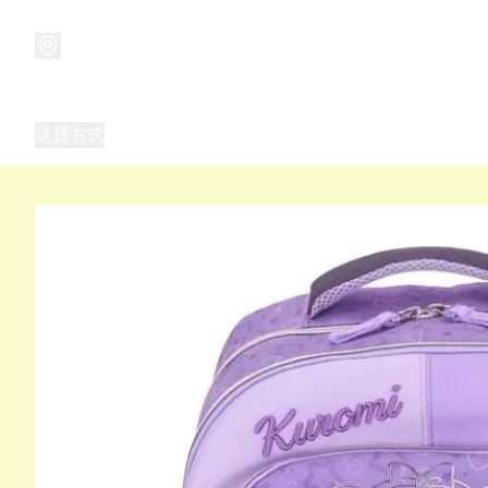
商品
兒童玩具禮品
兒童角色服 表演服
畢業禮品
正
送貨方式
Frozen 主題生日派對用品,服裝,禮物
優獸大都會（