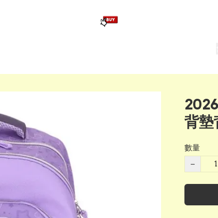
版畢業公仔
訂造公仔用畢業袍
生日派對佈置,服裝,禮物專區
Zootopia）主題生日派對用品
爆旋陀螺 Beyblade及配件
202
背墊背
數量
−