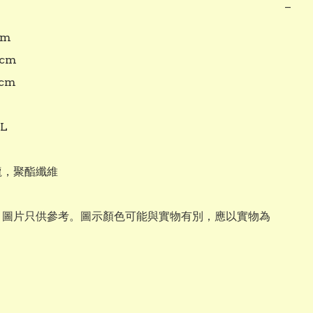
−
m

cm

cm

L

龍，聚酯纖維

: 圖片只供參考。圖示顏色可能與實物有別，應以實物為