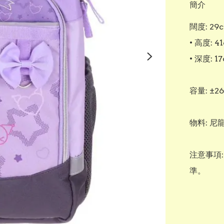
簡介
闊度: 29c
• 高度: 41
• 深度: 17
容量: ±26
物料: 尼
注意事項
準。