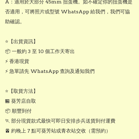
A：適用於大部分 45mm 扭蛋機。如不確定你的扭蛋機是
否適用，可將照片或型號 WhatsApp 給我們，我們可協
助確認。

⭐【出貨資訊】

📦 一般約 3 至 10 個工作天寄出

⚡ 香港現貨

⚡ 急單請先 WhatsApp 查詢及通知我們

⭐【取貨方法】

🏪 葵芳店自取

📦 順豐到付

🏃 部分現貨款式最快可即日安排步兵送貨到付運費

🚈 約晚上 7 點可葵芳站或青衣站交收（需預約）
