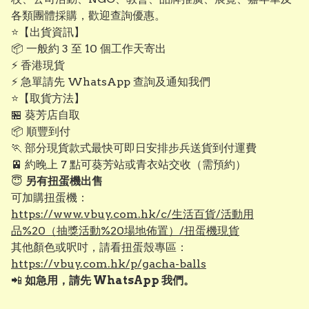
各類團體採購，歡迎查詢優惠。
⭐【出貨資訊】
📦 一般約 3 至 10 個工作天寄出
⚡ 香港現貨
⚡ 急單請先 WhatsApp 查詢及通知我們
⭐【取貨方法】
🏪 葵芳店自取
📦 順豐到付
🏃 部分現貨款式最快可即日安排步兵送貨到付運費
🚈 約晚上 7 點可葵芳站或青衣站交收（需預約）
😇
另有扭蛋機出售
可加購扭蛋機：
https://www.vbuy.com.hk/c/生活百貨/活動用
品%20（抽獎活動%20場地佈置）/扭蛋機現貨
其他顏色或呎吋，請看扭蛋殼專區：
https://vbuy.com.hk/p/gacha-balls
📲
如急用，請先 WhatsApp 我們。