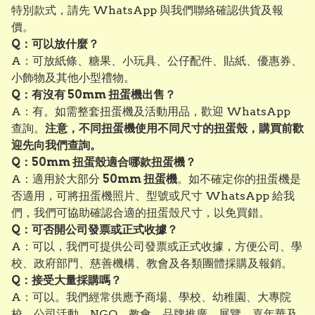
特別款式，請先 WhatsApp 與我們聯絡確認供貨及報
價。
Q：可以放什麼？
A：可放紙條、糖果、小玩具、公仔配件、貼紙、優惠券、
小飾物及其他小型禮物。
Q：有沒有 50mm 扭蛋機出售？
A：有。如需整套扭蛋機及活動用品，歡迎 WhatsApp
查詢。
注意，不同扭蛋機使用不同尺寸的扭蛋殼，購買前歡
迎先向我們查詢。
Q：50mm 扭蛋殼適合哪款扭蛋機？
A：適用於大部分
50mm 扭蛋機
。如不確定你的扭蛋機是
否適用，可將扭蛋機照片、型號或尺寸 WhatsApp 給我
們，我們可協助確認合適的扭蛋殼尺寸，以免買錯。
Q：可否開公司發票或正式收據？
A：可以，我們可提供公司發票或正式收據，方便公司、學
校、政府部門、慈善機構、教會及各類團體採購及報銷。
Q：接受大量採購嗎？
A：可以。我們經常供應予商場、學校、幼稚園、大專院
校、公司活動、NGO、教會、品牌推廣、展覽、嘉年華及