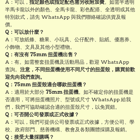
A：可以，
指定顏色或指定配色需另收附加費
。如需半透明
半馬卡龍以外的顏色、全馬卡龍、彩色配搭、全透明或其他
特別款式，請先 WhatsApp 與我們聯絡確認供貨及報
價。
Q：可以放什麼？
A：可放紙條、糖果、小玩具、公仔配件、貼紙、優惠券、
小飾物、文具及其他小型禮物。
Q：有沒有 75mm 扭蛋機出售？
A：有。如需整套扭蛋機及活動用品，歡迎 WhatsApp
查詢。
注意，不同扭蛋機使用不同尺寸的扭蛋殼，購買前歡
迎先向我們查詢。
Q：75mm 扭蛋殼適合哪款扭蛋機？
A：適用於大部分
75mm 扭蛋機
。如不確定你的扭蛋機是
否適用，可將扭蛋機照片、型號或尺寸 WhatsApp 給我
們，我們可協助確認合適的扭蛋殼尺寸，以免買錯。
Q：可否開公司發票或正式收據？
A：可以，我們可提供公司發票或正式收據，方便公司、學
校、政府部門、慈善機構、教會及各類團體採購及報銷。
Q：接受大量採購嗎？