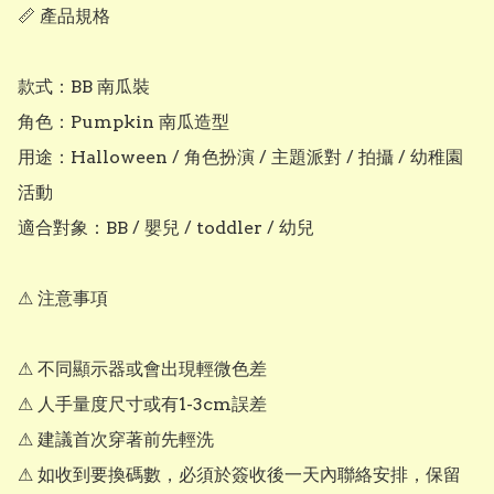
📏 產品規格

款式：BB 南瓜裝

角色：Pumpkin 南瓜造型

用途：Halloween / 角色扮演 / 主題派對 / 拍攝 / 幼稚園
活動

適合對象：BB / 嬰兒 / toddler / 幼兒

⚠ 注意事項

⚠ 不同顯示器或會出現輕微色差

⚠ 人手量度尺寸或有1-3cm誤差

⚠ 建議首次穿著前先輕洗

⚠ 如收到要換碼數，必須於簽收後一天內聯絡安排，保留