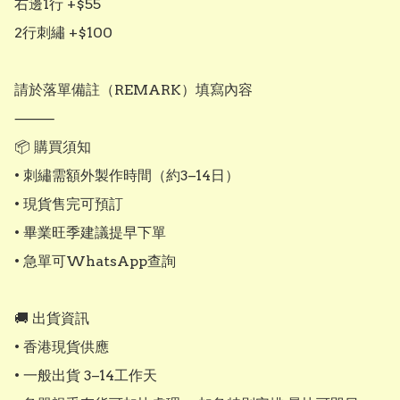
右邊1行 +$55

2行刺繡 +$100

請於落單備註（REMARK）填寫內容

⸻

📦 購買須知

• 刺繡需額外製作時間（約3–14日）

• 現貨售完可預訂

• 畢業旺季建議提早下單

• 急單可WhatsApp查詢

🚚 出貨資訊

• 香港現貨供應

• 一般出貨 3–14工作天
