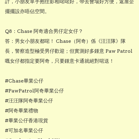
計，小朋友單手抱住影相啱啱好，帶去會場好方便，返屋企
擺擺設亦唔佔空間。

Q8：Chase 阿奇適合男仔定女仔？

答：男女小朋友都啱！ Chase（阿奇）係《汪汪隊》隊
長，警察造型極受男仔歡迎；但實測好多鍾意 Paw Patrol 
嘅女仔都指定要阿奇，只要鍾意卡通就絕對啱送！

#Chase畢業公仔

#PawPatrol阿奇畢業公仔

#汪汪隊阿奇畢業公仔

#阿奇畢業禮物

#畢業公仔香港現貨

#可加名畢業公仔
