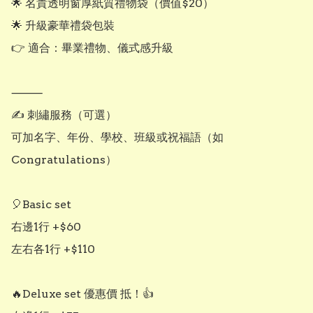
🌟 名貴透明窗厚紙質禮物袋（價值$20）

🌟 升級豪華禮袋包裝

👉 適合：畢業禮物、儀式感升級

⸻

✍️ 刺繡服務（可選）

可加名字、年份、學校、班級或祝福語（如 
Congratulations）

🎈Basic set

右邊1行 +$60

左右各1行 +$110

🔥Deluxe set 優惠價 抵！👍
