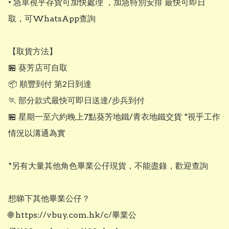
• 急單視乎存貨可加快處理 ，加急特別安排 最快可即日
取，可WhatsApp查詢

【取貨方法】

🏪 葵芳店可自取

📦 順豐到付 第2日到達

🏃 部分款式最快可即日送達/步兵到付

🏪 星期一至六約晚上7點葵芳地鐵/青衣地鐵交貨 *視乎工作
情況以溝通為實

*另有大量其他角色畢業公仔現貨，不能盡錄，歡迎查詢

想睇下其他畢業公仔？

🌐 https://vbuy.com.hk/c/畢業公