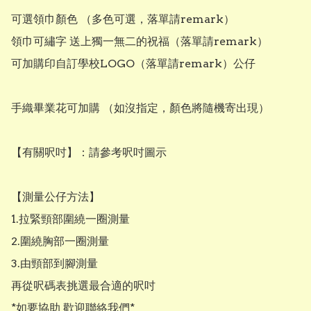
可選領巾顏色 （多色可選，落單請remark）

領巾可繡字 送上獨一無二的祝福（落單請remark）

可加購印自訂學校LOGO（落單請remark）公仔

手織畢業花可加購 （如沒指定，顏色將隨機寄出現）

【有關呎吋】：請參考呎吋圖示

【測量公仔方法】

1.拉緊頸部圍繞一圈測量

2.圍繞胸部一圈測量

3.由頸部到腳測量

再從呎碼表挑選最合適的呎吋

*如要協助 歡迎聯絡我們*
