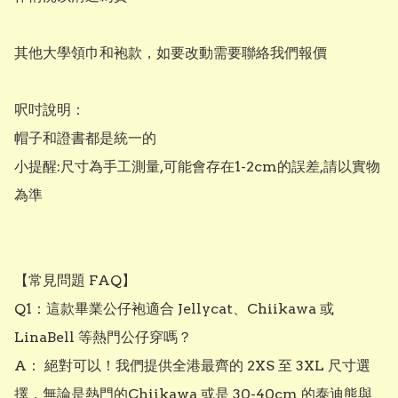
其他大學領巾和袍款，如要改動需要聯絡我們報價

呎吋說明：

帽子和證書都是統一的

小提醒:尺寸為手工測量,可能會存在1-2cm的誤差,請以實物
為準 

【常見問題 FAQ】

Q1：這款畢業公仔袍適合 Jellycat、Chiikawa 或 
LinaBell 等熱門公仔穿嗎？ 

A： 絕對可以！我們提供全港最齊的 2XS 至 3XL 尺寸選
擇，無論是熱門的Chiikawa 或是 30-40cm 的泰迪熊與