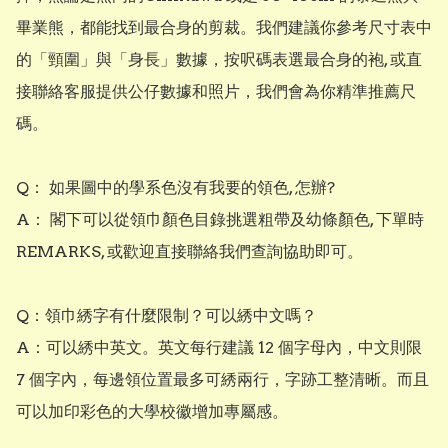
畢業熊，都能找到最合身的剪裁。我們建議你參考尺寸表中
的「頸圍」與「身長」數據，按呎碼表選最合身的袍, 或直
接聯絡客服提供公仔數據和照片，我們會為你精準推薦尺
碼。

Q： 如果圖中的學系色沒有我要的領色, 怎辦?

A： 閣下可以從領巾顏色目錄挑選粗帶及幼條顏色, 下單時
REMARKS, 或歡迎直接聯絡我們查詢協助即可。

Q：領巾綉字有什麼限制？可以綉中文嗎？ 

A：可以綉中英文。英文每行建議 12 個字母內，中文則限 
7 個字內，每邊領位置最多可綉兩行，字跡工整清晰。而且
可以加印彩色的大學校徽增加專屬感。
