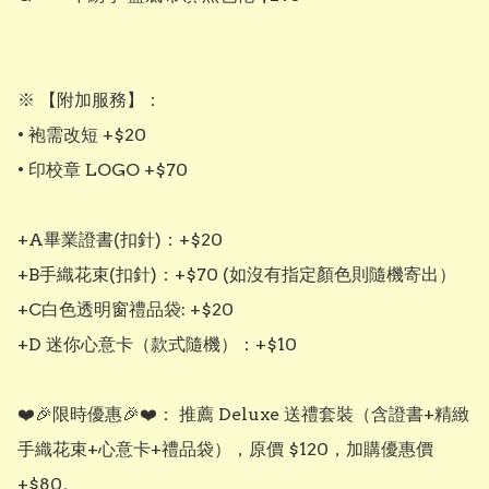
※ 【附加服務】： 

• 袍需改短 +$20

• 印校章 LOGO +$70

+A畢業證書(扣針)：+$20

+B手織花束(扣針)：+$70 (如沒有指定顏色則隨機寄出）

+C白色透明窗禮品袋: +$20

+D 迷你心意卡（款式隨機）：+$10

❤️🎉限時優惠🎉❤️： 推薦 Deluxe 送禮套裝（含證書+精緻
手織花束+心意卡+禮品袋），原價 $120，加購優惠價 
+$80。
