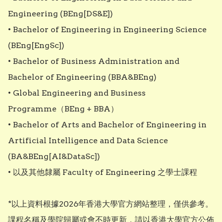
Engineering (BEng[DS&E])

• Bachelor of Engineering in Engineering Science 
(BEng[EngSc])

• Bachelor of Business Administration and 
Bachelor of Engineering (BBA&BEng)

• Global Engineering and Business 
Programme（BEng + BBA）

• Bachelor of Arts and Bachelor of Engineering in 
Artificial Intelligence and Data Science 
(BA&BEng[AI&DataSc])

• 以及其他隸屬 Faculty of Engineering 之學士課程

*以上資料根據2026年香港大學官方網站整理，僅供參考。
課程名稱及學院歸屬或會不時更新，請以香港大學官方公佈