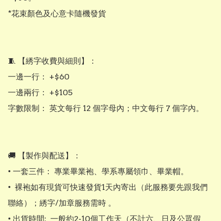
*花束顏色及心意卡隨機發貨

​🧵 【綉字收費與細則】：

​一邊一行： +$60

​一邊兩行： +$105

​字數限制： 英文每行 12 個字母內；中文每行 7 個字內。

​​🚚 【製作與配送】：

• ​一套三件： 專業畢業袍、學系專屬領巾、畢業帽。

•  裸袍如有現貨可快速發貨1天內寄出（此服務要先跟我們
聯絡）；綉字/加章服務需時 。

• 出貨時間:  一般約2-10個工作天（不計六、日及公眾假