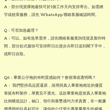
A：部分現貨裸袍最快可於1個工作天內安排寄出。如需綉
字或校章服務，請先 WhatsApp 聯絡客服確認時間。

Q：可否加急處理？

A：可以。如有急單需求，請先聯絡客服查詢現貨及製作時
間，部分款式最快可安排即日出貨步兵即日送到閣下手中，
或即日自取。

Q6：畢業公仔袍的布料質感如何？會很薄或透明嗎？ 

A： 我們堅持高品質還原，採用與真人畢業袍相近的優質
筆挺布料製作，厚實且不透光。這款畢業袍是按真人畢業袍
比例構造設計，袖口、領巾與垂墜感均力求真實，非一般廉
價透明的玩具衫可比，讓你的公仔穿出專業畢業生的威儀。