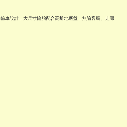
er Jam 經典巨輪車設計，大尺寸輪胎配合高離地底盤，無論客廳、走廊