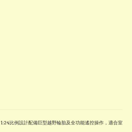
 巨輪車完美結合，1:24比例設計配備巨型越野輪胎及全功能遙控操作，適合室