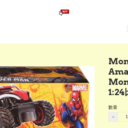
版畢業公仔
訂造公仔用畢業袍
生日派對佈置,服裝,禮物專區
Zootopia）主題生日派對用品
爆旋陀螺 Beyblade及配件
Mon
Ama
Mon
1:2
數量
−