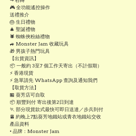
↪️ 右轉
🎮 全功能遙控操作
送禮推介
🎂 生日禮物
🎄 聖誕禮物
🕷️ 蜘蛛俠粉絲禮物
🚙 Monster Jam 收藏玩具
🎁 男孩子熱門玩具
【出貨資訊】
📦 一般約 3至7 個工作天寄出（不計假期）
⚡ 香港現貨
⚡ 急單請先 WhatsApp 查詢及通知我們
【取貨方法】
🏪 葵芳店可自取
📦 順豐到付 寄出後第2日到達
🏃 部分現貨款式最快可即日送達／步兵到付
🚈 約晚上7點葵芳地鐵站或青衣地鐵站交收
產品資料
• 品牌：Monster Jam