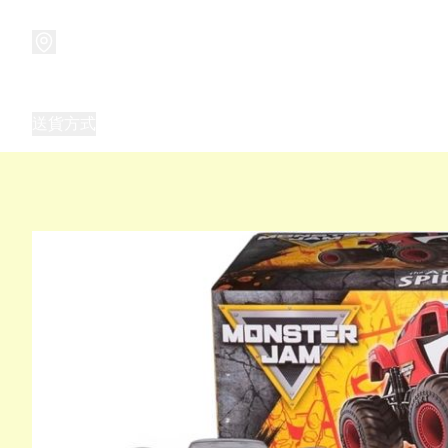
商品
兒童玩具禮品
兒童角色服 表演服
畢業禮品
正
送貨方式
Frozen 主題生日派對用品,服裝,禮物
優獸大都會（