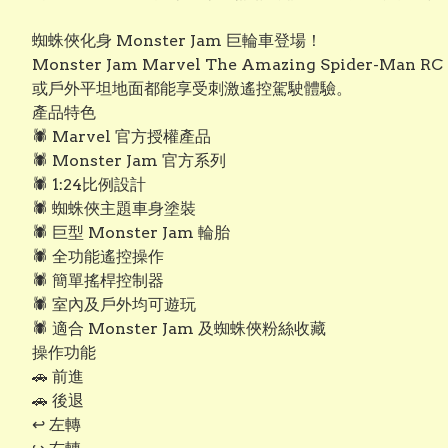
蜘蛛俠化身 Monster Jam 巨輪車登場！
Monster Jam Marvel The Amazing Spide
或戶外平坦地面都能享受刺激遙控駕駛體驗。
產品特色
🕷️ Marvel 官方授權產品
🕷️ Monster Jam 官方系列
🕷️ 1:24比例設計
🕷️ 蜘蛛俠主題車身塗裝
🕷️ 巨型 Monster Jam 輪胎
🕷️ 全功能遙控操作
🕷️ 簡單搖桿控制器
🕷️ 室內及戶外均可遊玩
🕷️ 適合 Monster Jam 及蜘蛛俠粉絲收藏
操作功能
🚗 前進
🚗 後退
↩️ 左轉