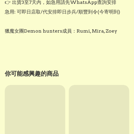
👉 出貨3至7天內，如急用請先WhatsApp查詢安排

急用: 可即日店取/代安排即日步兵/順豐到令(今寄明到)

獵魔女團Demon hunters成員：Rumi, Mira, Zoey

你可能感興趣的商品