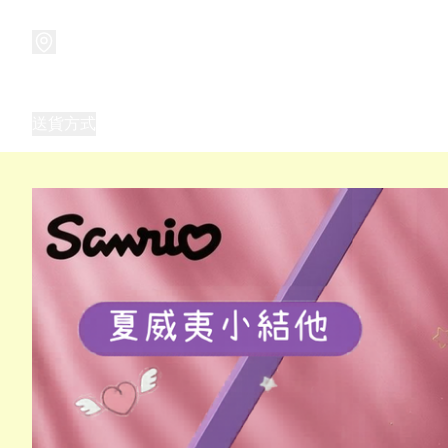
商品
兒童玩具禮品
兒童角色服 表演服
畢業禮品
正
送貨方式
Frozen 主題生日派對用品,服裝,禮物
優獸大都會（