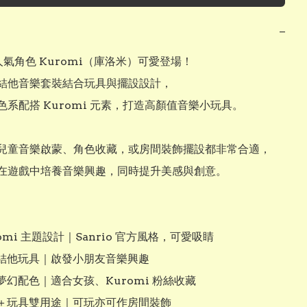
−
o 人氣角色 Kuromi（庫洛米）可愛登場！

結他音樂套裝結合玩具與擺設設計，

系配搭 Kuromi 元素，打造高顏值音樂小玩具。

兒童音樂啟蒙、角色收藏，或房間裝飾擺設都非常合適，

在遊戲中培養音樂興趣，同時提升美感與創意。

uromi 主題設計｜Sanrio 官方風格，可愛吸睛

迷你結他玩具｜啟發小朋友音樂興趣

紫色夢幻配色｜適合女孩、Kuromi 粉絲收藏

擺設＋玩具雙用途｜可玩亦可作房間裝飾
