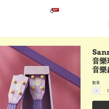
版畢業公仔
訂造公仔用畢業袍
生日派對佈置,服裝,禮物專區
Zootopia）主題生日派對用品
爆旋陀螺 Beyblade及配件
San
音樂
音樂
數量
−