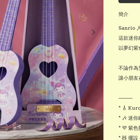
簡介
Sanri
這款迷你
以夢幻紫色
不論作為
讓小朋友
⸻

* 🎸 K
* 🎶 
* 💜 
* 🧸 