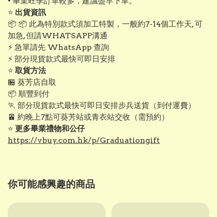
• 畢業旺季訂單較多，建議盡早下單。
⭐
出貨資訊
📦 📦 此為特別款式須加工特製，一般約7-14個工作天, 可
加急, 但請WHATSAPP溝通
⚡ 急單請先 WhatsApp 查詢
⚡ 部分現貨款式最快可即日安排
⭐
取貨方法
🏪 葵芳店自取
📦 順豐到付
🏃 部分現貨款式最快可即日安排步兵送貨（到付運費）
🚈 約晚上7點可葵芳站或青衣站交收（需預約）
⭐
更多畢業禮物和公仔
https://vbuy.com.hk/p/Graduationgift
你可能感興趣的商品