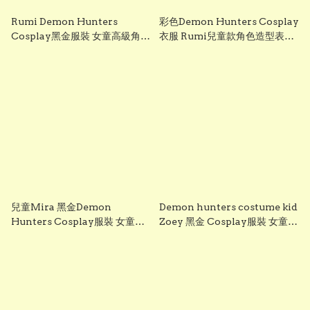
Rumi Demon Hunters
彩色Demon Hunters Cosplay
Cosplay黑金服裝 女童高級角色
衣服 Rumi兒童款角色造型表演
造型服 兒童舞台表演套裝 Lets
套裝 活潑舞台造型服 Lets
Cosplay cos1151
Cosplay cos1154
兒童Mira 黑金Demon
Demon hunters costume kid
Hunters Cosplay服裝 女童舞
Zoey 黑金 Cosplay服裝 女童
台表演服 角色造型套裝 cos1152
Kpop舞台表演角色造型套裝
Lets Cosplay cos1153