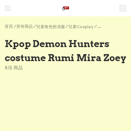
首頁
/
所有商品
/
/
/
兒童角色扮演服
兒童Cosplay
Kpop Demon Hunters
costume Rumi Mira Zoey
8項 商品