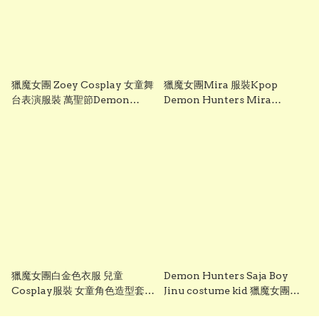
獵魔女團 Zoey Cosplay 女童舞
獵魔女團Mira 服裝Kpop
台表演服裝 萬聖節Demon
Demon Hunters Mira
Hunters服裝 Zoey香港現貨
Cosplay 獵魔女團Mira角色服
Cos1141
裝 女童角色扮演表演服 生日主角
服裝 香港現貨 女童萬聖節服裝
cos1140
獵魔女團白金色衣服 兒童
Demon Hunters Saja Boy
Cosplay服裝 女童角色造型套裝
Jinu costume kid 獵魔女團振
高級舞台表演服 Lets Cosplay
宇服裝兒童 Soda Pop表演服 香