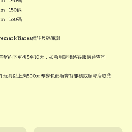
m : 140碼

m : 150碼

m : 160碼

emark嘅area備註尺碼謝謝

售罄約下單後5至10天，如急用請聯絡客服溝通查詢 

兩件玩具以上滿500元即響包郵順豐智能櫃或順豐店取🉐