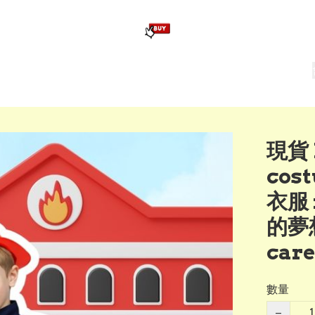
版畢業公仔
訂造公仔用畢業袍
生日派對佈置,服裝,禮物專區
Zootopia）主題生日派對用品
爆旋陀螺 Beyblade及配件
現貨 L
cos
衣服 
的夢
care
數量
−