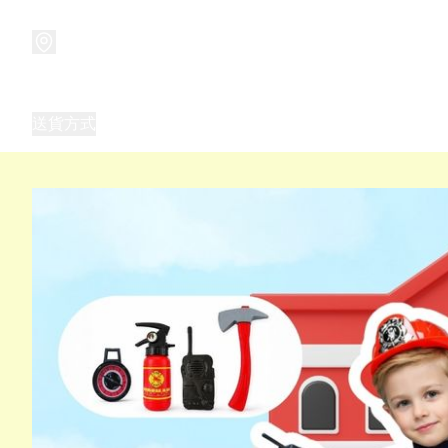
商品
兒童玩具禮品
兒童角色服 表演服
畢業禮品
正
送貨方式
Frozen 主題生日派對用品,服裝,禮物
優獸大都會（