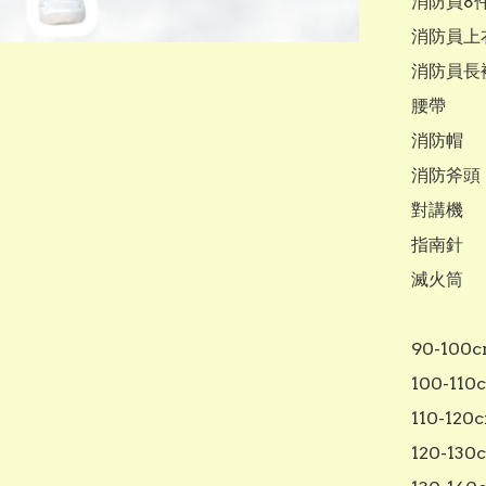
消防員8件套
消防員上衣
消防員長褲
腰帶

消防帽

消防斧頭

對講機

指南針

滅火筒

90-100c
100-110c
110-120c
120-130c