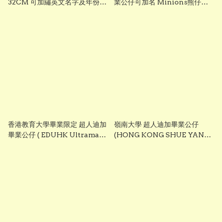
32CM 可加繡英文名字及年份
業公仔可加名 Minions熊仔畢
HKU 畢業禮物 正版香港現貨
業公仔 香港現貨 GradBaby
GradBaby
香港教育大學畢業限定 超人迪加
嶺南大學 超人迪加畢業公仔
畢業公仔 ( EDUHK Ultraman
(HONG KONG SHUE YAN
Tiga Graduation Plush)
UNIVERSITY - Ultraman
25cm ｜可加繡英文名字｜畢業
Tiga Graduation Plush)
禮物
25cm ｜可加繡英文名字｜畢業
禮物