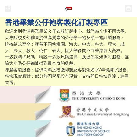
香港畢業公仔袍客製化訂製專區
歡迎來到香港專業畢業公仔衣服訂製中心。我們為全港不同大學、
大專院校及幼稚園提供高質素的公仔學士袍及碩士袍訂製服務：

​院校款式齊全：涵蓋不同幼稚園、港大、中大、科大、理大、城
大、浸大、教大、樹仁、嶺大、恆大等多間不同香港各大高校。

​十多款精準尺碼：特設十多款尺碼選擇，及提供改短呎吋服務，無
論大小毛公仔都能找到最合身的剪裁。

​專屬客製服務：提供高精度校徽印製及客製化名字/年份繡字服務。

​特快現貨應對：部分熱門學系設有現貨，支持即日特快送達，急單
首選。