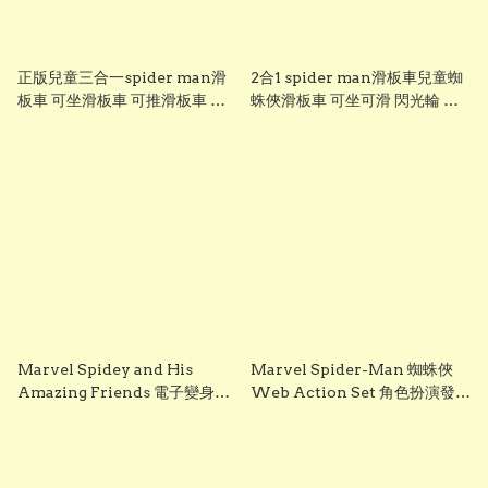
正版兒童三合一spider man滑
2合1 spider man滑板車兒童蜘
板車 可坐滑板車 可推滑板車 發
蛛俠滑板車 可坐可滑 閃光輪 可
光輪滑板車 成長型滑板車 S1618
摺疊 Marvel 正版授權spider
Q3
man scooter S1617 Q2
Marvel Spidey and His
Marvel Spider-Man 蜘蛛俠
Amazing Friends 電子變身蜘
Web Action Set 角色扮演發射
蛛俠互動公仔玩具
蛛網玩具套裝