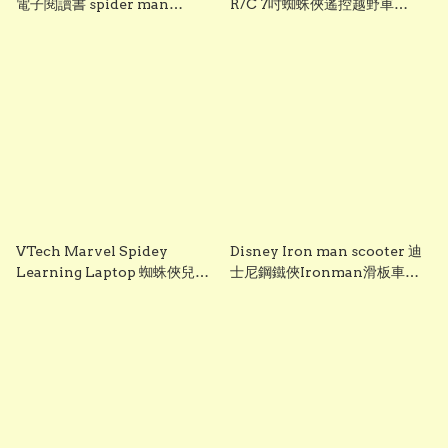
電子閱讀書 spider man
R/C 7吋蜘蛛俠遙控越野車
electronic book
Turbo Boost版 2.4GHz遙控車
香港現貨
VTech Marvel Spidey
Disney Iron man scooter 迪
Learning Laptop 蜘蛛俠兒童
士尼鋼鐵俠Ironman滑板車｜
學習電腦 英文拼音字母學習機 香
高度調節・閃光輪兒童滑板車｜
港現貨
3～14 歲適用 s1621 q1