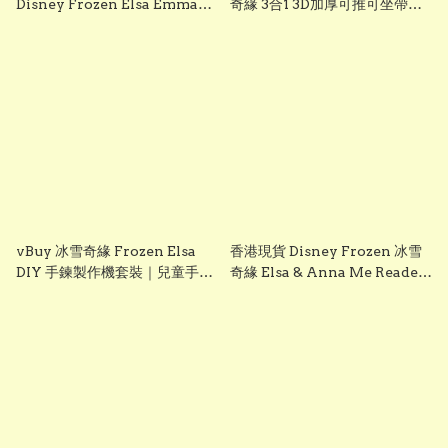
Disney Frozen Elsa Emma
奇緣 3合1 3D加厚可推可坐帶閃
Frozen兒童對講機玩具 frozen
光輪滑板車 frozen scooter
walkie talkie （一套兩個）
s3260 Elsa 滑板車 frozen elsa
scooter
vBuy 冰雪奇緣 Frozen Elsa
香港現貨 Disney Frozen 冰雪
DIY 手鍊製作機套裝｜兒童手作
奇緣 Elsa & Anna Me Reader
飾品玩具｜聖誕/生日/交換禮物
電子閱讀器 + 8本有聲故事書｜
首選
兒童英文學習 有聲繪本 禮物