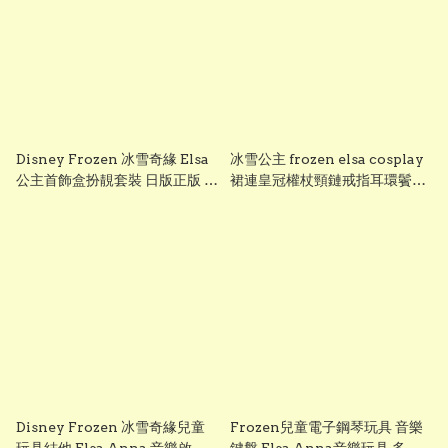
Disney Frozen 冰雪奇緣 Elsa
冰雪公主 frozen elsa cosplay
公主首飾盒扮靚套裝 日版正版 香
裙連皇冠權杖頸鏈戒指耳環鬢辮
港現貨
扮靚 飾品11件套 elsa公主裙 #世
界圖書日服裝 world book day
Costume , Halloween
costumes 萬聖節服裝 聖誕派對
服裝 小朋友生日派對服裝裝飾
ppl
Disney Frozen 冰雪奇緣兒童
Frozen兒童電子鋼琴玩具 音樂
玩具結他 Elsa Anna 音樂啟蒙
鍵盤 Elsa Anna音樂玩具 多功