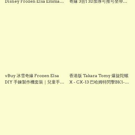
Disney Frozen Elsa Emma
奇緣 3合1 3D加厚可推可坐帶閃
Frozen兒童對講機玩具 frozen
光輪滑板車 frozen scooter
walkie talkie （一套兩個）
s3260 Elsa 滑板車 frozen elsa
scooter
vBuy 冰雪奇緣 Frozen Elsa
香港版 Takara Tomy 爆旋陀螺
DIY 手鍊製作機套裝｜兒童手作
X - CX-13 巴哈姆特閃擊BK1-
飾品玩具｜聖誕/生日/交換禮物
50I
首選