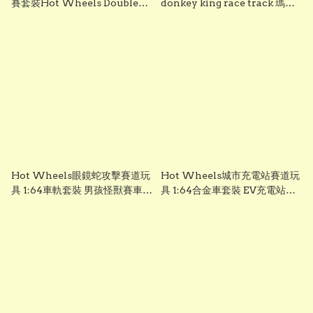
賽套裝Hot Wheels Double
donkey king race track 瑪利
Loop Dash#小朋友生日禮物 #
奧星星皇賽道 hotwheel
聖誕禮物 #抽獎禮物 #交換禮物
hotwheels #兒童聖誕禮物 兒
#驚喜禮物 #新年禮物 #獎勵計
童生日禮物 交換禮物
劃禮物 hotwheel, hotwheels,
hot wheel
Hot Wheels眼鏡蛇攻擊賽道玩
Hot Wheels城市充電站賽道玩
具 1:64車軌套裝 男孩怪獸賽車軌
具 1:64合金車套裝 EV充電站軌
道冒險玩具禮物
道兒童車軌玩具男孩禮物