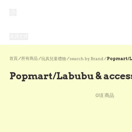
商品
兒童玩具禮品
兒童角色服 表演服
畢業禮品
正
送貨方式
Frozen 主題生日派對用品,服裝,禮物
優獸大都會（
首頁
/
所有商品
/
/
/
玩具兒童禮物
search by Brand
Popmart/Labubu & acces
0項 商品