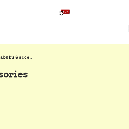
版畢業公仔
訂造公仔用畢業袍
生日派對佈置,服裝,禮物專區
Zootopia）主題生日派對用品
爆旋陀螺 Beyblade及配件
Popmart/Labubu & accessories
sories