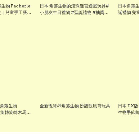
生物 Pacherie
日本 角落生物的滾珠迷宮遊戲玩具#
日本角落生
套裝｜兒童手工藝玩
小朋友生日禮物 #聖誕禮物 #抽獎禮
誕禮物 兒
物 #交換禮物 #驚喜禮物 #新年禮物
#獎勵計劃禮物
y 角落生物
全新現貨🎁角落生物 扮靚靚風筒玩具
日本 DX版
shi 旋轉旋轉木馬遊
生物手飾飾
童聖誕禮物 兒童生