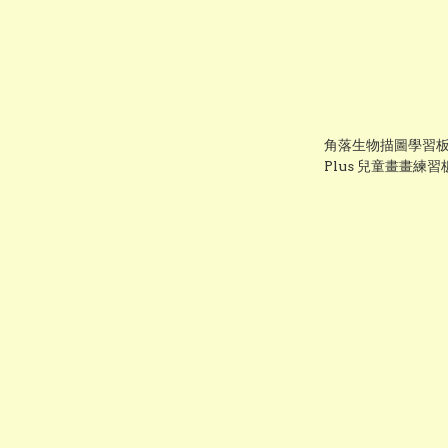
角落生物描圖學習板
Plus 兒童畫畫練習
女童手作禮物推薦