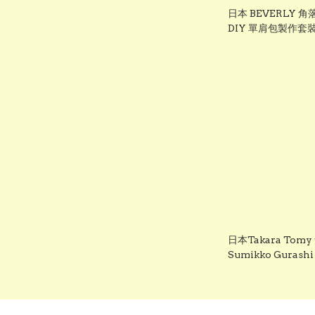
日本 BEVERLY 角落
DIY 單肩包製作
具
日本Takara Tom
Sumikko Gura
樂園場景玩具 #兒
日禮物 交換禮物