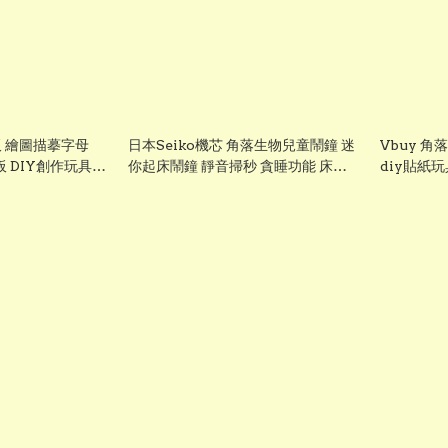
 繪圖描摹字母
日本Seiko機芯 角落生物兒童鬧鐘 迷
Vbuy 角
板 DIY創作玩具
你起床鬧鐘 靜音掃秒 貪睡功能 床頭
diy貼紙玩
時鐘 開學必備