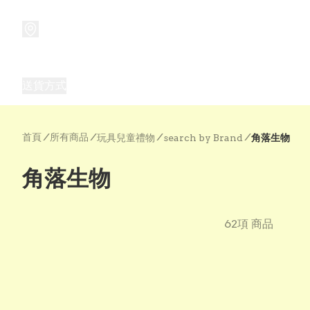
商品
兒童玩具禮品
兒童角色服 表演服
畢業禮品
正
送貨方式
Frozen 主題生日派對用品,服裝,禮物
優獸大都會（
首頁
/
所有商品
/
/
/
玩具兒童禮物
search by Brand
角落生物
角落生物
62項 商品