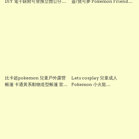
DIY 電子錶附可替換立體公仔與
靈/寶可夢 Pokemon Friends
翻轉錶面設計
Pokeball 他媽哥池式電子寵物
遊戲機 精靈球彩屏電子寵物機
(連皮卡丘毛絨收納包套裝)
比卡超pokemon 兒童戶外露營
Lets cosplay 兒童成人
帳篷 卡通黃系動物造型帳篷 室內
Pokemon 小火龍
遊戲屋 沙灘帳篷 親子活動帳篷
Charmander Cosplay 服裝 立
一秒開收
體造型 聖誕節 萬聖節 角色扮演
必選