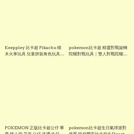
Keeppley 比卡超 Pikachu 積
pokemon比卡超 精靈對戰旋轉
木火車玩具 兒童拼裝角色玩具禮
陀螺對戰玩具｜雙人對戰陀螺｜
物推薦
兒童互動遊戲｜Vbuy
POKEMON 正版比卡超公仔 畢
pokemon比卡超生日氣球派對
業 情人節 花束 公仔 送禮 生日 禮
佈置 靚超豐富比卡超生日party