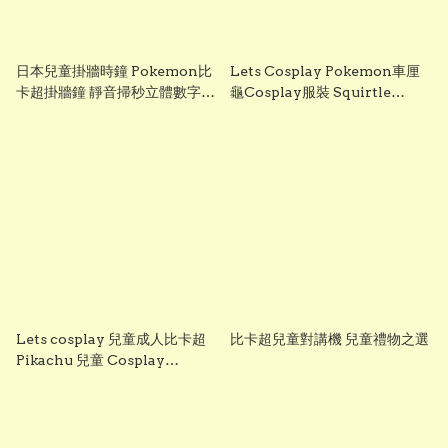
日本兒童掛牆時鐘 Pokemon比
Lets Cosplay Pokemon車厘
卡超掛牆鐘 靜音掃秒立體數字
龜Cosplay服裝 Squirtle
30cm 房間裝飾禮物
Costume 龜兔賽跑造型服裝 動
物扮演服裝 童話故事服裝
Animal Costume（cos1111）
Lets cosplay 兒童成人比卡超
比卡超兒童對講機 兒童禮物之選
Pikachu 兒童 Cosplay
Costume 可愛造型 聖誕節 萬聖
節 派對必備 角色扮演必選