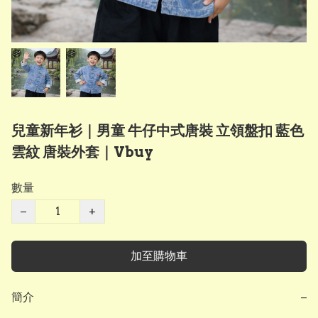
兒童新年衫｜男童 牛仔中式唐裝 立領盤扣 藍色
雲紋 唐裝外套｜Vbuy
數量
−
+
加至購物車
簡介
−