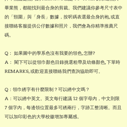
畢業熊，都能找到最合身的剪裁。我們建議你參考尺寸表中
的「頸圍」與「身長」數據，按呎碼表選最合身的袍, 或直
接聯絡客服提供公仔數據和照片，我們會為你精準推薦尺
碼。

Q： 如果圖中的學系色沒有我要的領色, 怎辦?

A： 閣下可以從領巾顏色目錄挑選粗帶及幼條顏色, 下單時
REMARKS, 或歡迎直接聯絡我們查詢協助即可。

Q：領巾綉字有什麼限制？可以綉中文嗎？ 

A：可以綉中英文。英文每行建議 12 個字母內，中文則限 
7 個字內，每邊領位置最多可綉兩行，字跡工整清晰。而且
可以加印彩色的大學校徽增加專屬感。
