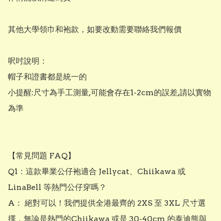
其他大學領巾和袍款，如要改動需要聯絡我們報價

呎吋說明：

帽子和證書都是統一的

小提醒:尺寸為手工測量,可能會存在1-2cm的誤差,請以實物
為準 

【常見問題 FAQ】

Q1：這款畢業公仔袍適合 Jellycat、Chiikawa 或 
LinaBell 等熱門公仔穿嗎？ 

A： 絕對可以！我們提供全港最齊的 2XS 至 3XL 尺寸選
擇，無論是熱門的Chiikawa 或是 30-40cm 的泰迪熊與