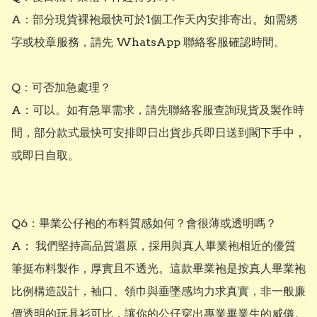
A：部分現貨裸袍最快可於1個工作天內安排寄出。如需綉
字或校章服務，請先 WhatsApp 聯絡客服確認時間。

Q：可否加急處理？

A：可以。如有急單需求，請先聯絡客服查詢現貨及製作時
間，部分款式最快可安排即日出貨步兵即日送到閣下手中，
或即日自取。

Q6：畢業公仔袍的布料質感如何？會很薄或透明嗎？ 

A： 我們堅持高品質還原，採用與真人畢業袍相近的優質
筆挺布料製作，厚實且不透光。這款畢業袍是按真人畢業袍
比例構造設計，袖口、領巾與垂墜感均力求真實，非一般廉
價透明的玩具衫可比，讓你的公仔穿出專業畢業生的威儀。