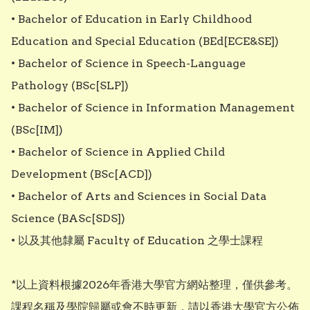
• Bachelor of Education in Early Childhood 
Education and Special Education (BEd[ECE&SE])

• Bachelor of Science in Speech-Language 
Pathology (BSc[SLP])

• Bachelor of Science in Information Management 
(BSc[IM])

• Bachelor of Science in Applied Child 
Development (BSc[ACD])

• Bachelor of Arts and Sciences in Social Data 
Science (BASc[SDS])

• 以及其他隸屬 Faculty of Education 之學士課程

*以上資料根據2026年香港大學官方網站整理，僅供參考。
課程名稱及學院歸屬或會不時更新，請以香港大學官方公佈