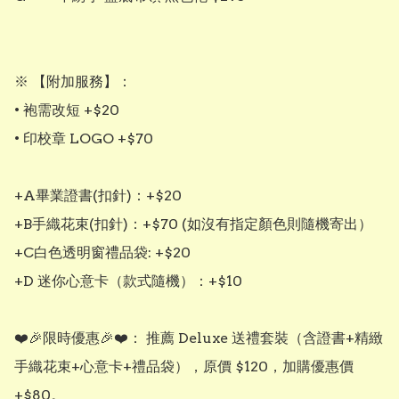
※ 【附加服務】： 

• 袍需改短 +$20

• 印校章 LOGO +$70

+A畢業證書(扣針)：+$20

+B手織花束(扣針)：+$70 (如沒有指定顏色則隨機寄出）

+C白色透明窗禮品袋: +$20

+D 迷你心意卡（款式隨機）：+$10

❤️🎉限時優惠🎉❤️： 推薦 Deluxe 送禮套裝（含證書+精緻
手織花束+心意卡+禮品袋），原價 $120，加購優惠價 
+$80。
