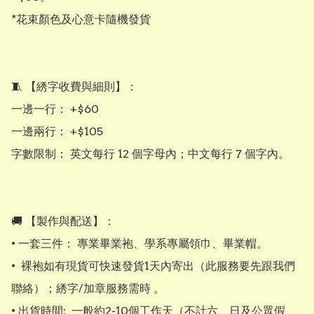
*花束顏色及心意卡隨機發貨

​🧵 【綉字收費與細則】：

​一邊一行： +$60

​一邊兩行： +$105

​字數限制： 英文每行 12 個字母內；中文每行 7 個字內。

​​🚚 【製作與配送】：

• ​一套三件： 專業畢業袍、學系專屬領巾、畢業帽。

•  裸袍如有現貨可快速發貨1天內寄出（此服務要先跟我們
聯絡）；綉字/加章服務需時 。

• 出貨時間:  一般約2-10個工作天（不計六、日及公眾假