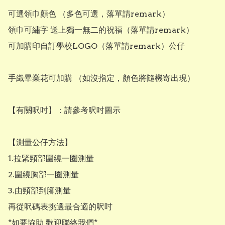
可選領巾顏色 （多色可選，落單請remark）

領巾可繡字 送上獨一無二的祝福（落單請remark）

可加購印自訂學校LOGO（落單請remark）公仔

手織畢業花可加購 （如沒指定，顏色將隨機寄出現）

【有關呎吋】：請參考呎吋圖示

【測量公仔方法】

1.拉緊頸部圍繞一圈測量

2.圍繞胸部一圈測量

3.由頸部到腳測量

再從呎碼表挑選最合適的呎吋

*如要協助 歡迎聯絡我們*
