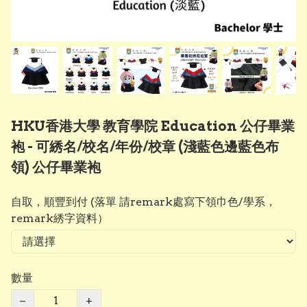
HKU香港大學 教育學院 Education 公仔畢業
袍 - 可綉名/校名/年份/校章 (淺藍色邊藍色布
領) 公仔畢業袍
自取，順豐到付 (落單 請remark處寫下領巾色/學系，
remark綉字資料）
數量
−
+